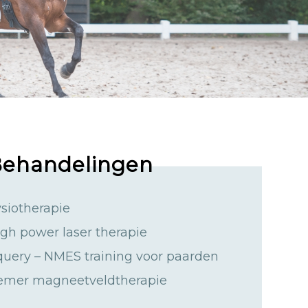
ehandelingen
siotherapie
gh power laser therapie
uery – NMES training voor paarden
emer magneetveldtherapie