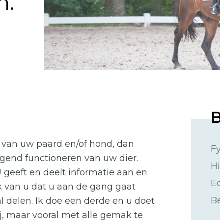
n.
B
g van uw paard en/of hond, dan
Fy
wegend functioneren van uw dier.
Hi
 geeft en deelt informatie aan en
Eq
 van u dat u aan de gang gaat
B
l delen. Ik doe een derde en u doet
ij, maar vooral met alle gemak te