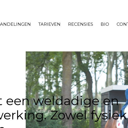
ANDELINGEN
TARIEVEN
RECENSIES
BIO
CON
 een weldadige en
erking. Zowel fysiek