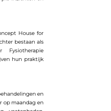
concept House for
echter bestaan als
r Fysiotherapie
jven hun praktijk
 behandelingen en
aar op maandag en