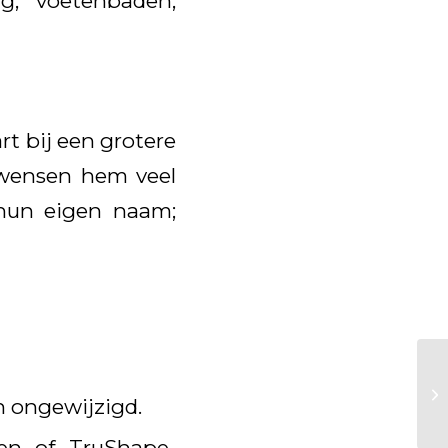
g, voetenbaden,
rt bij een grotere
n wensen hem veel
 hun eigen naam;
n ongewijzigd.
en of TruShape-