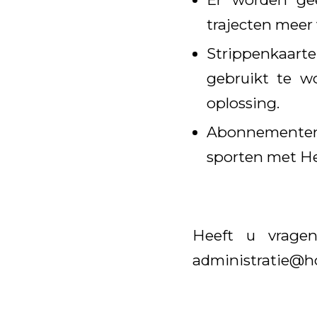
trajecten meer 
Strippenkaart
gebruikt te w
oplossing.
Abonnementen 
sporten met Het
Heeft u vrage
administratie@ho