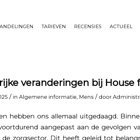
ANDELINGEN
TARIEVEN
RECENSIES
ACTUEEL
ijke veranderingen bij House 
/
/
2025
in
Algemene informatie
,
Mens
door
Administr
ren hebben ons allemaal uitgedaagd. Binne
oortdurend aangepast aan de gevolgen va
 de zorgsector. Dit heeft geleid tot belangr