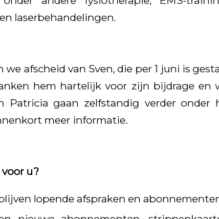
onder andere fysiotherapie, EMS-trainin
 en laserbehandelingen.
e afscheid van Sven, die per 1 juni is gesta
anken hem hartelijk voor zijn bijdrage e
en Patricia gaan zelfstandig verder onder
innenkort meer informatie.
 voor u?
 blijven lopende afspraken en abonnemente
en nieuwe abonnementen, strippenkaart