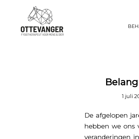
BEH
Belangr
1 juli 
De afgelopen ja
hebben we ons v
veranderingen in