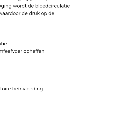
ging wordt de bloedcirculatie
waardoor de druk op de
atie
ymfeafvoer opheffen
ctoire beïnvloeding