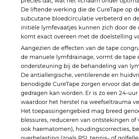
precies dat, wat het lichaam onder optim
De liftende werking die de CureTape op de
subcutane bloedcirculatie verbeterd en d
initiële lymfevaatjes kunnen zich door de
komt exact overeen met de doelstelling 
Aangezien de effecten van de tape congru
de manuele lymfdrainage, vormt de tape 
ondersteuning bij de behandeling van l
De antiallergische, ventilerende en huidv
benodigde CureTape zorgen ervoor dat de 
gedragen kan worden. Er is zo een 24-uur
waardoor het herstel na weefseltrauma vee
Het toepassingengebied mag breed gen
blessures, reduceren van ontstekingen o
ook haematomen), houdingscorrecties, be
overbelasting (zoals RSI, tennis- of golfell