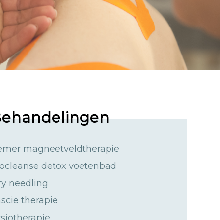
ehandelingen
emer magneetveldtherapie
iocleanse detox voetenbad
ry needling
scie therapie
siotherapie