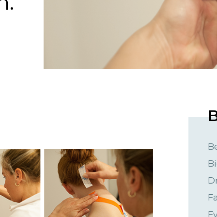
n.
B
B
B
D
Fa
Fy