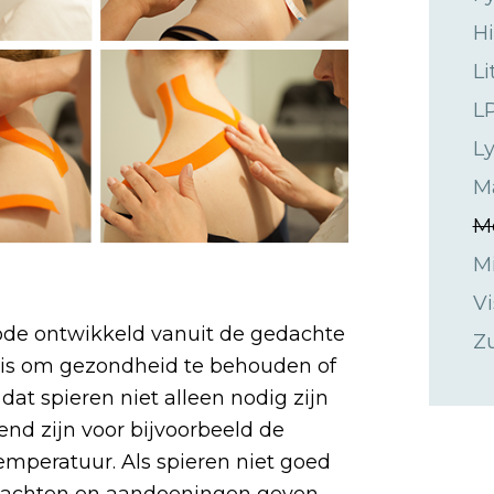
Hi
L
L
L
M
Me
Mi
Vi
ode ontwikkeld vanuit de gedachte
Zu
l is om gezondheid te behouden of
dat spieren niet alleen nodig zijn
nd zijn voor bijvoorbeeld de
emperatuur. Als spieren niet goed
klachten en aandoeningen geven.