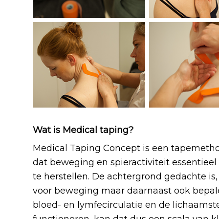
Wat is Medical taping?
Medical Taping Concept is een tapemeth
dat beweging en spieractiviteit essentiee
te herstellen. De achtergrond gedachte is, 
voor beweging maar daarnaast ook bepale
bloed- en lymfecirculatie en de lichaamst
functioneren, kan dat dus een scala van 