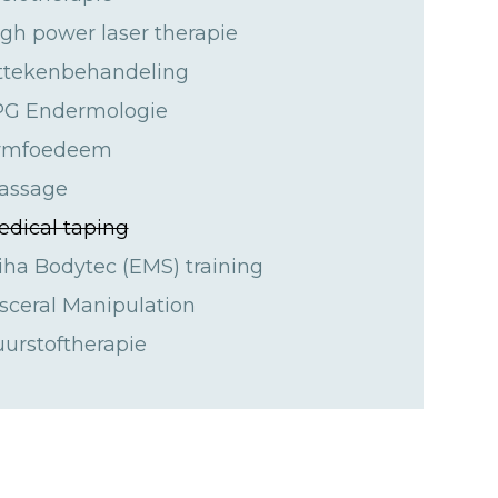
gh power laser therapie
ittekenbehandeling
PG Endermologie
ymfoedeem
assage
dical taping
ha Bodytec (EMS) training
sceral Manipulation
urstoftherapie