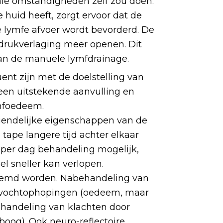
ale omstandigheden zelf zou doen.
 huid heeft, zorgt ervoor dat de
e lymfe afvoer wordt bevorderd. De
 drukverlaging meer openen. Dit
van de manuele lymfdrainage.
ent zijn met de doelstelling van
een uitstekende aanvulling en
ymfoedeem.
riendelijke eigenschappen van de
tape langere tijd achter elkaar
 per dag behandeling mogelijk,
l sneller kan verlopen.
oemd worden. Nabehandeling van
f vochtophopingen (oedeem, maar
handeling van klachten door
eboog). Ook neuro-reflectoire